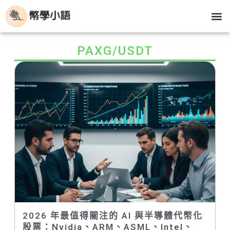
跳
M
關於我
部落格
虛擬貨幣基礎知識
生活學習分享
至
主
要
PAXG/USDT
內
容
2026 年最值得關注的 AI 與半導體代幣化
股票：Nvidia、ARM、ASML、Intel、